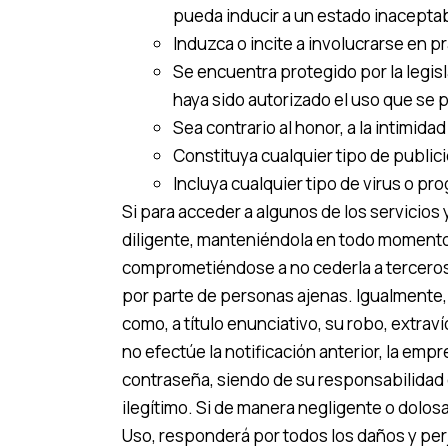
pueda inducir a un estado inacepta
Induzca o incite a involucrarse en pr
Se encuentra protegido por la legisl
haya sido autorizado el uso que se p
Sea contrario al honor, a la intimida
Constituya cualquier tipo de public
Incluya cualquier tipo de virus o p
Si para acceder a algunos de los servicios
diligente, manteniéndola en todo momento
comprometiéndose a no cederla a terceros,
por parte de personas ajenas. Igualmente,
como, a título enunciativo, su robo, extrav
no efectúe la notificación anterior, la em
contraseña, siendo de su responsabilidad cu
ilegítimo. Si de manera negligente o dolo
Uso, responderá por todos los daños y per