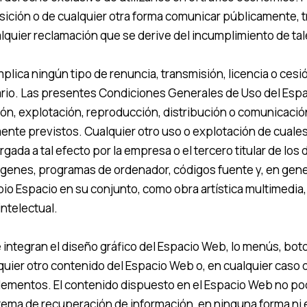
sposición o de cualquier otra forma comunicar públicamente, 
uier reclamación que se derive del incumplimiento de tal
lica ningún tipo de renuncia, transmisión, licencia o cesió
rio. Las presentes Condiciones Generales de Uso del Espa
ción, explotación, reproducción, distribución o comunicaci
nte previstos. Cualquier otro uso o explotación de cualesq
ada a tal efecto por la empresa o el tercero titular de lo
mágenes, programas de ordenador, códigos fuente y, en gener
opio Espacio en su conjunto, como obra artística multimedi
intelectual.
 integran el diseño gráfico del Espacio Web, lo menús, bo
lquier otro contenido del Espacio Web o, en cualquier caso
 elementos. El contenido dispuesto en el Espacio Web no pod
sistema de recuperación de información, en ninguna forma n