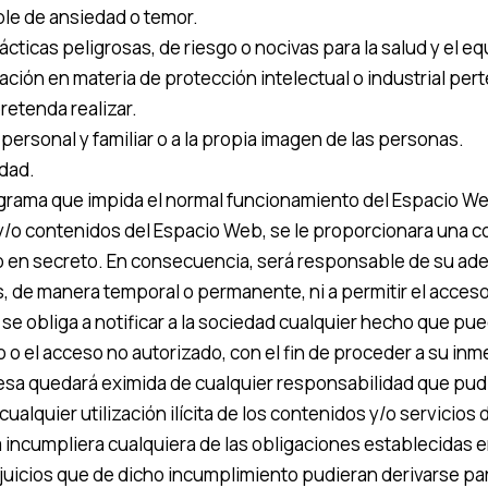
ble de ansiedad o temor.
ácticas peligrosas, de riesgo o nocivas para la salud y el equ
ación en materia de protección intelectual o industrial pert
retenda realizar.
d personal y familiar o a la propia imagen de las personas.
idad.
rograma que impida el normal funcionamiento del Espacio W
 y/o contenidos del Espacio Web, se le proporcionara una c
 en secreto. En consecuencia, será responsable de su ade
 de manera temporal o permanente, ni a permitir el acces
 se obliga a notificar a la sociedad cualquier hecho que p
ío o el acceso no autorizado, con el fin de proceder a su i
presa quedará eximida de cualquier responsabilidad que pud
alquier utilización ilícita de los contenidos y/o servicios
sa incumpliera cualquiera de las obligaciones establecidas
juicios que de dicho incumplimiento pudieran derivarse pa