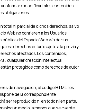
transformar o modificar tales contenidos
es obligaciones.
n total ni parcial de dichos derechos, salvo
cio Web no confieren a los Usuarios
ón pública del Espacio Web y/o de sus
uiera derechos estará sujeto a la previa y
s derechos afectados.Los contenidos,
al, cualquier creación intelectual
a, están protegidos como derechos de autor
tones de navegación, el código HTML, los
 dispone de la correspondiente
rá ser reproducido ni en todo ni en parte,
i en ningún medio, a menos que se cuente