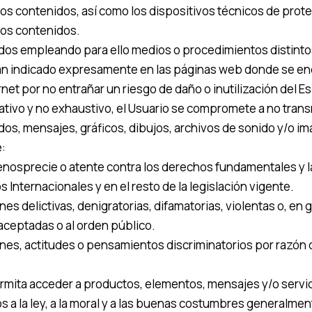
los contenidos, así como los dispositivos técnicos de pro
los contenidos.
dos empleando para ello medios o procedimientos distintos
yan indicado expresamente en las páginas web donde se enc
et por no entrañar un riesgo de daño o inutilización del E
cativo y no exhaustivo, el Usuario se compromete a no transm
os, mensajes, gráficos, dibujos, archivos de sonido y/o ima
:
enosprecie o atente contra los derechos fundamentales y l
 Internacionales y en el resto de la legislación vigente.
 delictivas, denigratorias, difamatorias, violentas o, en gene
eptadas o al orden público.
nes, actitudes o pensamientos discriminatorios por razón de
rmita acceder a productos, elementos, mensajes y/o servici
s a la ley, a la moral y a las buenas costumbres generalme